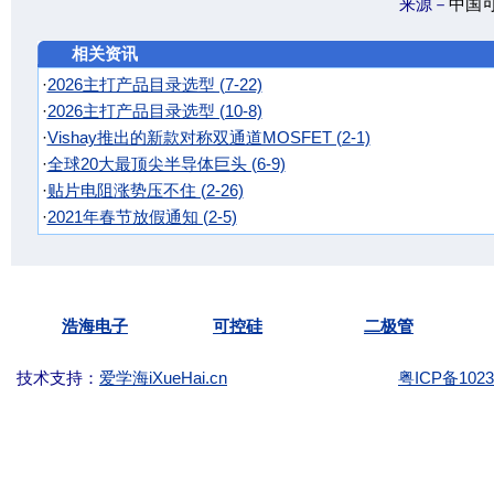
来源－
中国
相关资讯
·
2026主打产品目录选型 (7-22)
·
2026主打产品目录选型 (10-8)
·
Vishay推出的新款对称双通道MOSFET (2-1)
·
全球20大最顶尖半导体巨头 (6-9)
·
贴片电阻涨势压不住 (2-26)
·
2021年春节放假通知 (2-5)
Copyright ©2003-
KKG.com.cn Tel:
(86)-755-
浩海电子
可控硅
二极管
技术支持：
爱学海iXueHai.cn
粤ICP备1023