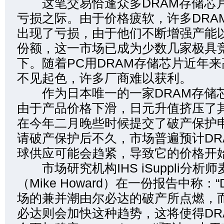
这笔交易恰逢众多DRAM存储芯
亏损之际。由于价格疲软，许多DRA
出现了亏损，由于他们不断增强产能
份额，这一市场已成为少数几家极具
下。随着PC用DRAM存储芯片近年
不见起色，许多厂商难以获利。
作为日本唯一的一家DRAM存储
由于产品价格下滑，日元升值挤压了
在今年二月晚些时候提交了破产保护
请破产保护后不久，市场普遍预计DR
球供应可能会趋紧，导致它的价格开
市场研究机构IHS iSuppli分析师
（Mike Howard）在一份报告中称：
场的兼并潮由尔必达的破产所点燃，
必达则会加快这种趋势，这将使得DR