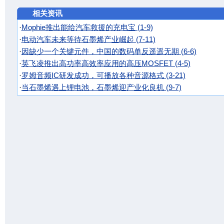
相关资讯
·
Mophie推出能给汽车救援的充电宝 (1-9)
·
电动汽车未来等待石墨烯产业崛起 (7-11)
·
因缺少一个关键元件，中国的数码单反遥遥无期 (6-6)
·
英飞凌推出高功率高效率应用的高压MOSFET (4-5)
·
罗姆音频IC研发成功，可播放各种音源格式 (3-21)
·
当石墨烯遇上锂电池，石墨烯迎产业化良机 (9-7)