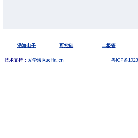
Copyright ©2003-
KKG.com.cn Tel:
(86)-755-
浩海电子
可控硅
二极管
技术支持：
爱学海iXueHai.cn
粤ICP备1023