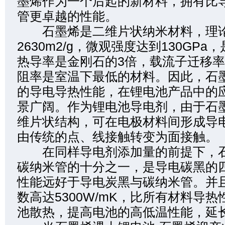
墨烯作为一个后起的新材料，拥有比
管更卓越的性能。
石墨烯是二维片状纳米材料，理论
2630m2/g，微观强度达到130GPa
热导率是金刚石的3倍，载流子迁移率
阻率是室温下最低的材料。因此，石
的导电导热性能，在锂电池产品中的
景广阔。作为锂电池导电剂，由于石
维片状结构，可在电极材料间形成导
由传统的点、线接触转变为面接触。
在同样导电剂添加量的前提下，石
碳纳米管的十分之一，是导电碳黑的
性能远好于导电炭黑与碳纳米管。并
数高达5300W/mK，比所有材料导
池散热，提高电池的高低温性能，延