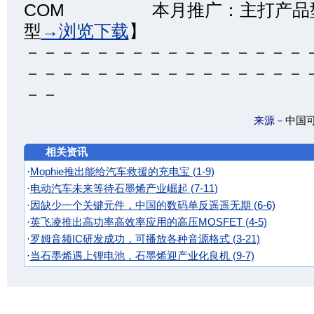
COM 本月推广：主打产品型
型
→浏览下载
】
－－－－－－－－－－－－－－－－
－－－－－－－－－－－－－－－－
－－
来源－
中国
相关资讯
·
Mophie推出能给汽车救援的充电宝 (1-9)
·
电动汽车未来等待石墨烯产业崛起 (7-11)
·
因缺少一个关键元件，中国的数码单反遥遥无期 (6-6)
·
英飞凌推出高功率高效率应用的高压MOSFET (4-5)
·
罗姆音频IC研发成功，可播放各种音源格式 (3-21)
·
当石墨烯遇上锂电池，石墨烯迎产业化良机 (9-7)
Copyright ©2003-
KKG.com.cn Tel:
(86)-755-