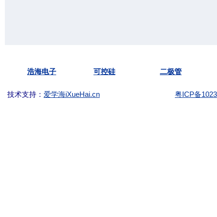
Copyright ©2003-
KKG.com.cn Tel:
(86)-755-
浩海电子
可控硅
二极管
技术支持：
爱学海iXueHai.cn
粤ICP备1023