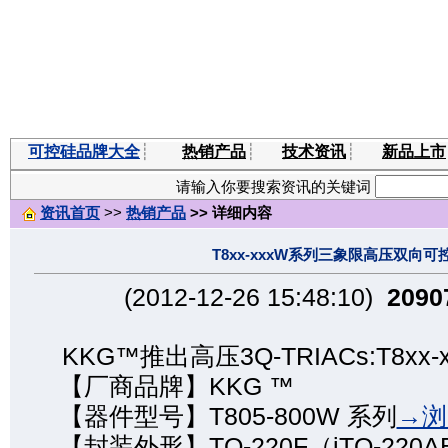
可控硅品牌大全
┊
热销产品
┊
技术资讯
┊
新品上市
请输入你要搜索资讯的关键词
资讯首页
>>
热销产品
>> 详细内容
T8xx-xxxW系列三象限高压双向可
(2012-12-26 15:48:10)
2090
KKG™推出高压3Q-TRIACs:T8xx
【厂商品牌】KKG ™
【器件型号】T805-800W 系列
→浏
【封装外形】TO-220F（iTO-220A