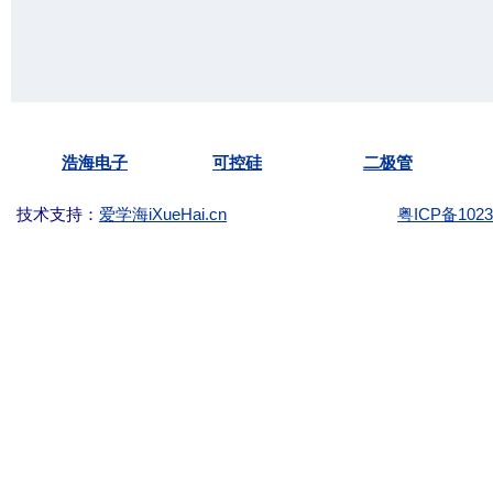
Copyright ©2003-
KKG.com.cn Tel:
(86)-755-
浩海电子
可控硅
二极管
技术支持：
爱学海iXueHai.cn
粤ICP备1023