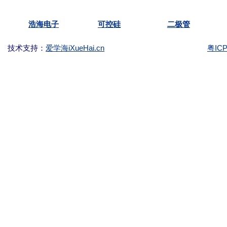
Copyright ©2003-
KKG.com.cn Tel:
(86)-755-
浩海电子
可控硅
二极管
技术支持：
爱学海iXueHai.cn
粤ICP