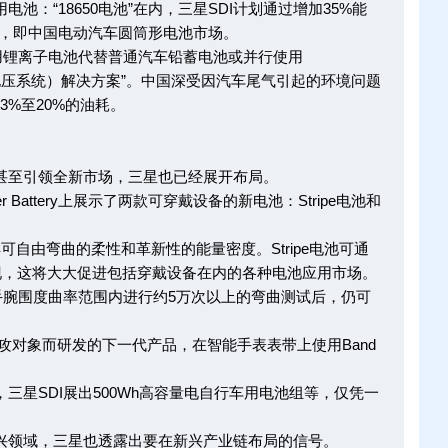
池：“18650电池”在内，三星SDI计划通过增加35%能
市场，即中国电动汽车圆筒形电池市场。
锂离子电池代替普通汽车铅蓄电池或并行使用
tem：低电压系统）解决方案”。中国深受因汽车尾气引起的环境问题
3%至20%的油耗。
至引领全新市场，三星也已经展开布局。
Battery上展示了两款可穿戴设备的新电池：Stripe电池和
可自由弯曲的柔性和革新性的能量密度。Stripe电池可通
现，这将大大促进包括穿戴设备在内的各种电池应用市场。
腕围度曲率范围内进行约5万次以上的弯曲测试后，仍可
对象而研发的下一代产品，在智能手表表带上使用Band
。
星SDI展出500Wh高容量电自行车用电池组等，仅凭一
领域，三星也透露出要在新兴产业链布局的信号。