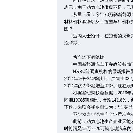
同样佐证这一观点的，是此前北
表示，由于动力电池供应不足，已
从量上看，今年70万辆新能源产
材料价格暴涨以及上游整车厂价格
围？
业内人士预计，在短暂的火爆期
洗牌期。
快车道下的隐忧
中国新能源汽车正在政策鼓励下
HSBC等调查机构的最新报告显示
2014年增长240%以上，共售出
2014年的27%猛增至47%。现
根据整理乘联会数据，2016年第一
同期19085辆相比，暴涨141.8
下跌，乘联会崔东树认为：“主要是
不少动力电池生产企业看准商机
此前，动力电池生产企业天能动力预
时将满足15万～20万辆电动汽车的