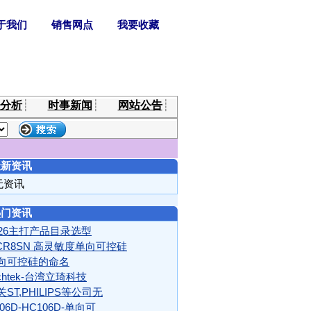
分析
┊
时事新闻
┊
网站公告
┊
最新资讯
无资讯
热门资讯
026主打产品目录选型
CR8SN 高灵敏度单向可控硅
向可控硅的命名
ichtek-台湾立琦科技
关ST,PHILIPS等公司无
06D-HC106D-单向可