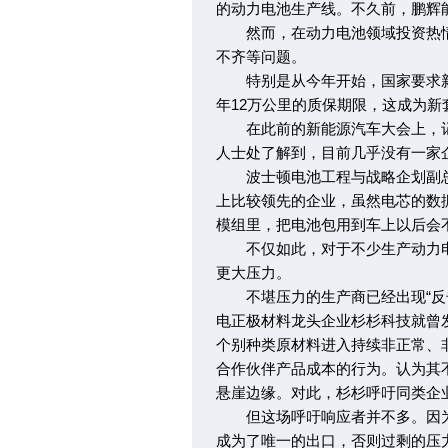
的动力电池生产线。不久前，鹏辉
然而，在动力电池领域投资热情
不齐等问题。
特别是从今年开始，国家要求新
年12万公里的质保期限，这成为新
在此前的新能源汽车大会上，记
人士处了解到，目前几乎没有一家企
波士顿电池工程与战略企划副总
上比较领先的企业，虽然电芯的数据
模组里，把电池包用到车上以后会
不仅如此，对于不少生产动力电
更大压力。
不堪压力的生产商已经出现“反击”
电正极材料龙头企业杉杉科技就曾发
个别种类原材料进入持续非正常、非
合作伙伴产品成本的行为。认为其
悬崖边缘。对此，杉杉呼吁同类企
但这场呼吁响应者并不多。因为
成为了唯一的出口，否则过剩的压