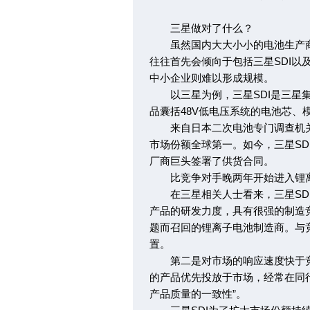
三星做对了什么？
虽然国内大大小小的电池生产商
往往首先会倾向于包括三星SDI以
中小企业则难以形成规模。
以三星为例，三星SDI是三星集
品囊括48V低电压系统的电池芯、
来自日本二次电池专门调查机关B3
市场份额全球第一。如今，三星SD
厂商巨头签署了供货合同。
比竞争对手晚两年开始进入锂离子
在三星相关人士看来，三星SDI
产品的研发力度，具有很强的制造竞
题而召回的锂离子电池制造商。与竞
置。
第二是对市场的响应速度快于竞争
的产品优先投放于市场，经常在同
产品质量的一致性”。