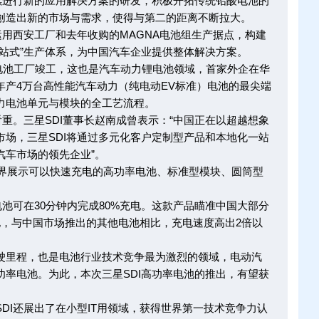
进行新的应用解决方案的研发，积极开拓传统铅酸电池的
创造出新的市场与需求，使得与第二的距离不断拉大。
用西安工厂和去年收购的MAGNA电池组生产据点，构建
站式”生产体系，为中国汽车企业提供整体解决方案。
电池工厂竣工，这也是汽车动力锂电池领域，首家外企在华
年产4万台高性能汽车动力（纯电动EV标准）电池的最尖端
力电池单元与模块的全工艺流程。
。三星SDI董事长赵南成曾表示：“中国正在以超越想象
场，三星SDI将通过多元化客户定制型产品和本地化一站
汽车市场的领先企业”。
界展示可以快速充电的高功率电池、标准型模块、圆筒型
可在30分钟内完成80%充电。这款产品瞄准中国大部分
电，与中国市场推出的其他电池相比，充电速度高出2倍以
里程，也是电池行业技术竞争最为激烈的领域，电动汽
率电池。为此，本次三星SDI高功率电池的推出，有望获
I还展出了在小型IT用领域，获得世界第一技术竞争力认