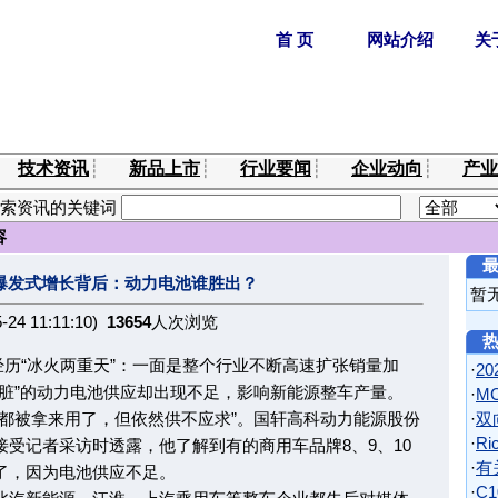
技术资讯
┊
新品上市
┊
行业要闻
┊
企业动向
┊
产业
索资讯的关键词
容
爆发式增长背后：动力电池谁胜出？
暂
5-24 11:11:10)
13654
人次浏览
历“冰火两重天”：一面是整个行业不断高速扩张销量加
·
2
脏”的动力电池供应却出现不足，影响新能源整车产量。
·
M
被拿来用了，但依然供不应求”。国轩高科动力能源股份
·
双
·
R
受记者采访时透露，他了解到有的商用车品牌8、9、10
·
有
了，因为电池供应不足。
·
C1