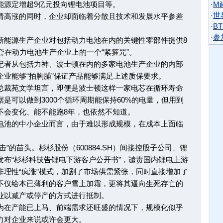
能源定增超9亿元投向锂电池项目等。
·
M
·
世
高涨的同时，企业却面临着分散且技术和发展水平参差
·
BT
·
参
能源生产企业对包括动力电池在内的关键性零部件提供8
套在动力电池生产企业上的一个“紧箍咒”。
者从包括力神、波士顿在内的多家电池生产企业的内部
业能够“拍胸脯”保证产品能够满足上述质保要求。
裁苑文学坦言，即便是波士顿这样一家电芯在循环寿命
是可以做到3000个循环周期能保持60%的电量，但用到
不会变化、能不能跑8年，也依然不知道。
池的中小企业而言，由于难以形成规模，在成本上面临
的苗头。杉杉股份（600884.SH）间接控股子公司、锂
布“杉杉科技告锂电下游客户公开书”，谴责国内锂电上游
理性“疯涨”模式，加剧了市场供需紧张，同时直接增加了
不仅给本已薄利的客户雪上加霜，更将其逼向生死存亡的
业以减产或停产的方式进行抵制。
在产能已上马、前端需求还旺盛的情况下，规模化似乎
力对企业来说或许会更大。