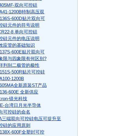
0405MF-双向可控硅
TA41-1200B特制高压双
T136S-600D贴片双向可
控硅元件的符号说明
CR22-8 单向可控硅
控硅元件的电压说明
效应管的基础知识
T137S-600E贴片双向可
象限与四象限有何区别?
样判别二极管的极性
T151S-500R贴片可控硅
A100-1200B
0605MA全新原装ST产品
136-600E 全新供应
cron-镁光科技
SE-台湾日月光半导体
向可控硅的命名
0A三端双向可控硅电压可提升至
控硅的应用原则
T138X-600F全塑封可控