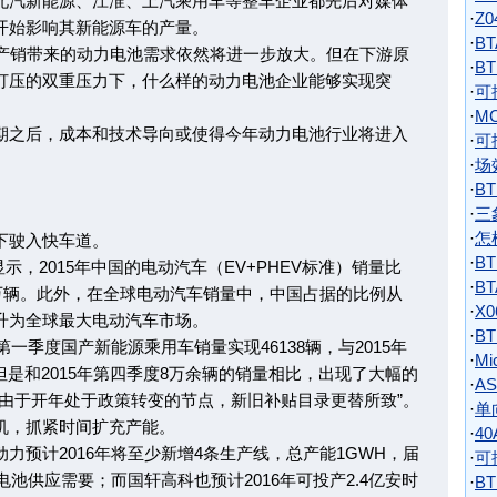
汽新能源、江淮、上汽乘用车等整车企业都先后对媒体
·
Z
开始影响其新能源车的产量。
·
B
销带来的动力电池需求依然将进一步放大。但在下游原
·
B
打压的双重压力下，什么样的动力电池企业能够实现突
·
可
·
M
之后，成本和技术导向或使得今年动力电池行业将进入
·
可
·
场
·
B
·
三
·
怎
驶入快车道。
·
B
，2015年中国的电动汽车（EV+PHEV标准）销量比
·
BT
33万辆。此外，在全球电动汽车销量中，中国占据的比例从
·
X
在跃升为全球最大电动汽车市场。
·
BT
季度国产新能源乘用车销量实现46138辆，与2015年
·
Mi
%，但是和2015年第四季度8万余辆的销量相比，出现了大幅的
·
A
由于开年处于政策转变的节点，新旧补贴目录更替所致”。
·
单
，抓紧时间扩充产能。
·
4
计2016年将至少新增4条生产线，总产能1GWH，届
·
可
电池供应需要；而国轩高科也预计2016年可投产2.4亿安时
·
B