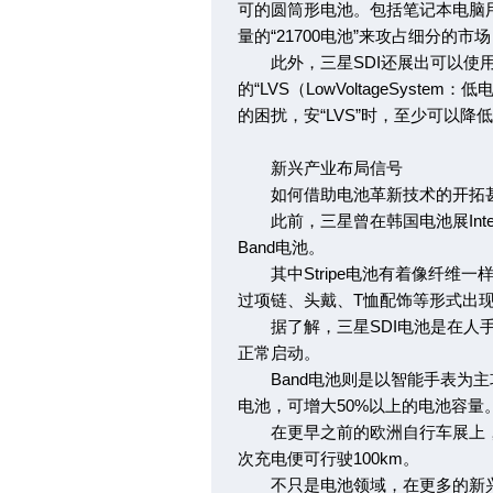
可的圆筒形电池。包括笔记本电脑用电
量的“21700电池”来攻占细分的
此外，三星SDI还展出可以使用
的“LVS（LowVoltageSys
的困扰，安“LVS”时，至少可以降低
新兴产业布局信号
如何借助电池革新技术的开拓甚
此前，三星曾在韩国电池展Inter 
Band电池。
其中Stripe电池有着像纤维一样
过项链、头戴、T恤配饰等形式出
据了解，三星SDI电池是在人手
正常启动。
Band电池则是以智能手表为主攻
电池，可增大50%以上的电池容量
在更早之前的欧洲自行车展上，三
次充电便可行驶100km。
不只是电池领域，在更多的新兴