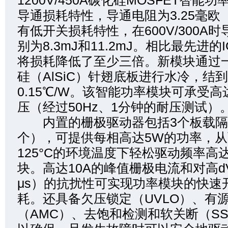
1200V/450A碳化硅MOSFET智
导通损耗特性，导通电阻为3.25毫欧
有低开关损耗特性，在600V/300A
别为8.3mJ和11.2mJ。相比最先进的
将损耗降低了至少三倍。新模块通过
硅（AlSiC）针翅底板进行水冷，结
0.15℃/W。该智能功率模块可承受高达
压（经过50Hz、1分钟的耐压测试）
内置的栅极驱动器包括3个板载隔
个），可提供每相高达5W的功率，
125°C的环境温度下轻松驱动频率高达
块。高达10A的峰值栅极电流和对高dV/d
μs）的抗扰性可实现功率模块的快速
耗。还具备欠压锁定（UVLO）、有
（AMC）、去饱和检测和软关断（S