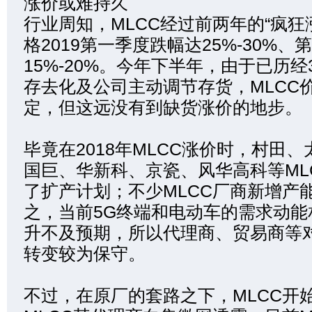
涨价或难持久
行业周知，MLCC经过前两年的“疯狂
格2019第一季度跌幅达25%-30%
15%-20%。今年下半年，由于已历
存去化及公司主动调节存货，MLCC
定，但这远没有到缺货涨价的地步。
毕竟在2018年MLCC涨价时，村田
国巨、华新科、京瓷、风华高科等ML
了扩产计划；不少MLCC厂商新增产
之，当前5G终端和电动车的需求动能
升不及预期，所以代理商、贸易商等对
转变较为保守。
不过，在原厂的套路之下，MLCC开