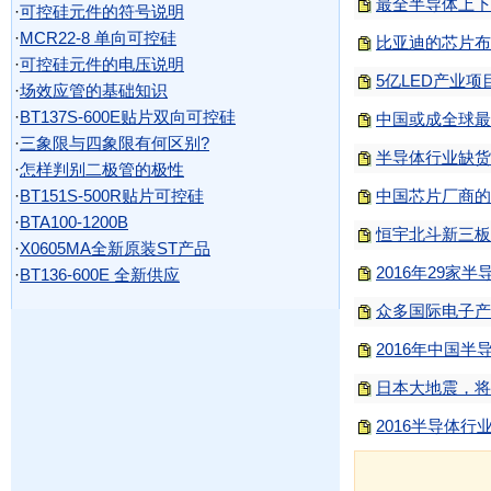
最全半导体上下
·
可控硅元件的符号说明
·
MCR22-8 单向可控硅
比亚迪的芯片布
·
可控硅元件的电压说明
5亿LED产业
·
场效应管的基础知识
·
BT137S-600E贴片双向可控硅
中国或成全球最
·
三象限与四象限有何区别?
半导体行业缺货
·
怎样判别二极管的极性
·
BT151S-500R贴片可控硅
中国芯片厂商的
·
BTA100-1200B
恒宇北斗新三板
·
X0605MA全新原装ST产品
2016年29家
·
BT136-600E 全新供应
众多国际电子产
2016年中国
日本大地震，将
2016半导体行