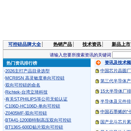
可控硅品牌大全
┊
热销产品
┊
技术资讯
┊
新品上市
请输入您要所搜索资讯的关键词
资讯及技术频
热门资讯排行榜
中国芯片晶圆厂
·
2026主打产品目录选型
·
MCR8SN 高灵敏度单向可控硅
第三代半导体产
·
双向可控硅的命名
15大半导体厂
·
Richtek-台湾立琦科技
·
有关ST,PHILIPS等公司无铅认证
半导体及元件排
·
C106D-HC106D-单向可控硅
中国石墨烯的“
·
Z0405MF-双向可控硅
·
BTA41-1200B特制高压双向可控硅
国产北斗芯片累
·
BT136S-600D贴片双向可控硅