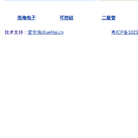
Copyright ©2003-
KKG.com.cn Tel:
(86)-755-
浩海电子
可控硅
二极管
技术支持：
爱学海iXueHai.cn
粤ICP备1023